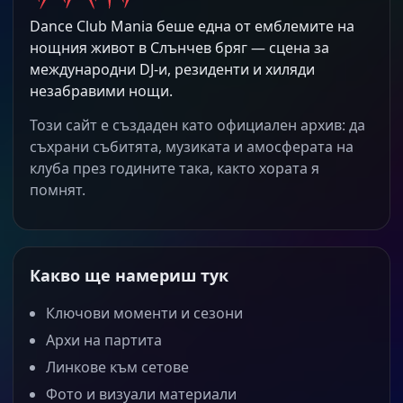
Dance Club Mania беше една от емблемите на
нощния живот в Слънчев бряг — сцена за
международни DJ-и, резиденти и хиляди
незабравими нощи.
Този сайт е създаден като официален архив: да
съхрани събитята, музиката и амосферата на
клуба през годините така, както хората я
помнят.
Какво ще намериш тук
Ключови моменти и сезони
Архи на партита
Линкове към сетове
Фото и визуали материали