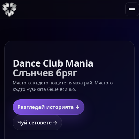
Dance Club Mania
Слънчев бряг
Мястото, където нощите нямаха рай. Мястото,
къдто музиката беше всичко.
Разгледай историята ↓
Чуй сетовете →